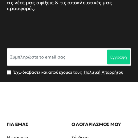
τις νέες μας αφίξεις & τις αποκλειστικές μας
προσφορές.
Συμπληρώστε
Εγγραφή
το
email
σας
Έχω διαβάσει και αποδέχομαι τους
Πολιτική Απορρήτου
ΓΙΑ ΕΜΑΣ
Ο ΛΟΓΑΡΙΑΣΜΟΣ ΜΟΥ
Η εταιρεία
Σύνδεση