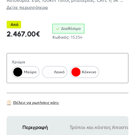
Αυτονομία: Έως 100km Τύπος μπαταρίας: CATL ή SK ...
Δείτε περισσότερα
Από
Διαθέσιμο
2.467,00€
Κωδικός:
15254
Χρώμα
Μαύρο
Λευκό
Κόκκινο
Θέλεις να ρωτήσεις κάτι;
Περιγραφή
Τρόποι και κόστος Αποστολή
Ισχύς κινητήρα: 2000W