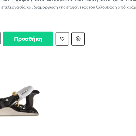
α επεξεργασία και διαμόρφωση της επιφάνειας του ξύλουΒάση από κρά
Προσθήκη