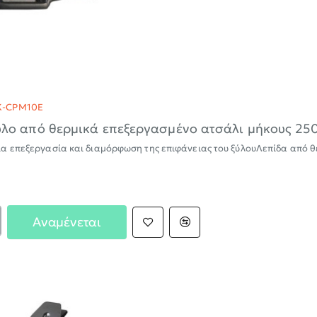
-25%
-CPM10E
λο από θερμικά επεξεργασμένο ατσάλι μήκους 
α επεξεργασία και διαμόρφωση της επιφάνειας του ξύλουΛεπίδα από θ
Αναμένεται