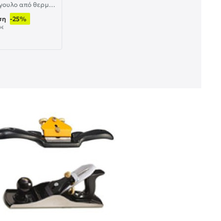
Παστράγγουλο από θερμικά επεξεργασμένο ατσάλι μήκους 250mm UYUS TOOLS
-25%
ση
0€