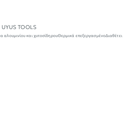
ο5 UYUS TOOLS
μα αλουμινίου και χυτοσίδηρουΘερμικά επεξεργασμένοΔιαθέτει