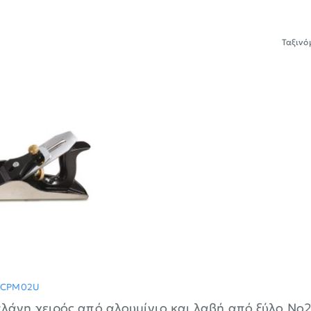
Ταξινό
-30%
-CPM02U
λάνη χειρός από αλουμίνιο και λαβή από ξύλο Ν