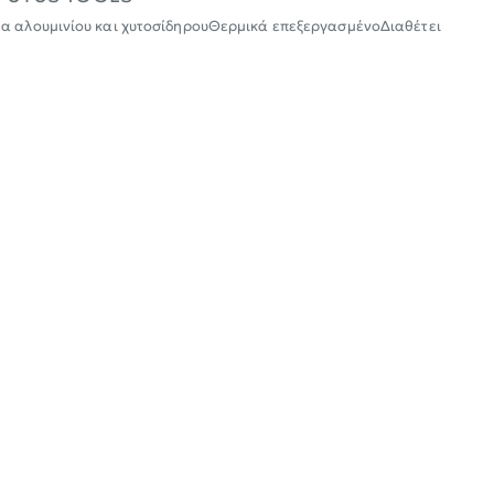
μα αλουμινίου και χυτοσίδηρουΘερμικά επεξεργασμένοΔιαθέτει