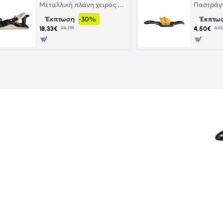
Μεταλλική πλάνη χειρός από αλουμίνιο και λαβή από ξύλο Νο2 UYUS TOOLS
-30%
Έκπτωση
Έκπτω
18,33€
26,19€
4,50€
6,0