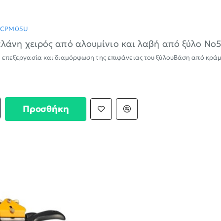
-30%
-CPM05U
λάνη χειρός από αλουμίνιο και λαβή από ξύλο Ν
α επεξεργασία και διαμόρφωση της επιφάνειας του ξύλουΒάση από κρά
Προσθήκη