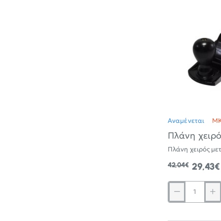
UYUS
TOOLS
Αναμένεται
M
Πλάνη χειρό
Πλάνη χειρός μετ
42,04€
29,43€
Πλάνη
χειρός
μεταλλική