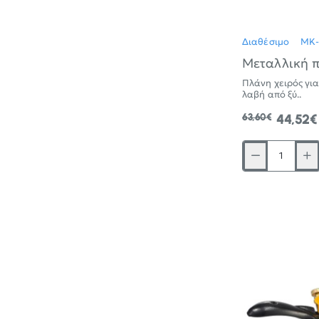
Διαθέσιμο
MK
Μεταλλική π
Πλάνη χειρός γι
λαβή από ξύ..
63,60€
44,52€
Μεταλλική
πλάνη
χειρός
από
αλουμίνιο
και
λαβή
από
ξύλο
Νο5
UYUS
TOOLS