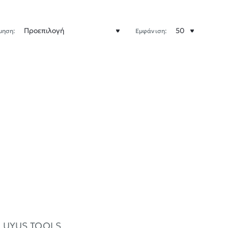
μηση:
Εμφάνιση:
ο2 UYUS TOOLS