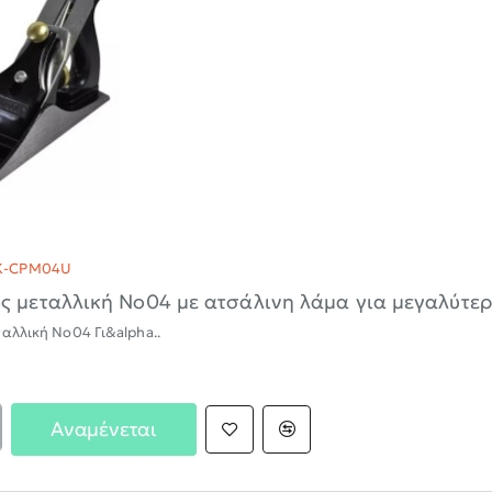
-30%
K-CPM04U
ς μεταλλική Νο04 με ατσάλινη λάμα για μεγαλύτ
αλλική Νο04 Γι&alpha..
Αναμένεται