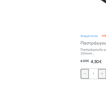
Αναμένεται
MK
Παστράγγου
Παστράγγουλο γι
250mm..
6,00€
4,50€
Παστράγγουλο
από
θερμικά
επεξεργασμένο
ατσάλι
μήκους
250mm