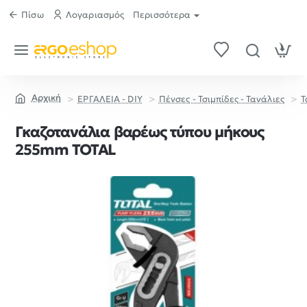
Πίσω
Λογαριασμός
Περισσότερα
ΕΡΓΑΛΕΙΑ - DIY
Πένσες - Τσιμπίδες - Τανάλιες
Τ
home
Γκαζοτανάλια βαρέως τύπου μήκους
255mm TOTAL