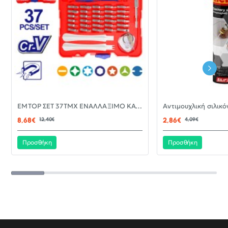
-30%
EMTOP ΣΕΤ 37ΤΜΧ ΕΝΑΛΛΑΞΙΜΟ ΚΑΤΣΑΒΙΔΙ ΜΕ ΜΥΤΕΣ EBST03702
ΝΈΟ
8,68€
12,40€
2,86€
4,09€
Προσθήκη
Προσθήκη