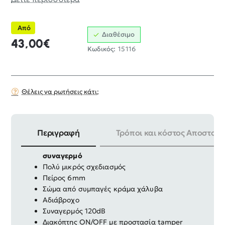
Από
Διαθέσιμο
43,00€
Κωδικός:
15116
Θέλεις να ρωτήσεις κάτι;
Περιγραφή
Τρόποι και κόστος Αποστολή
Κλειδαριά δισκόφρενου κίτρινη / μαύρη
με
συναγερμό
Πολύ μικρός σχεδιασμός
Πείρος 6mm
Σώμα από συμπαγές κράμα χάλυβα
Αδιάβροχο
Συναγερμός 120dB
Διακόπτης ON/OFF με προστασία tamper