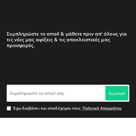
Συμπληρώστε το email & μάθετε πριν απ' όλους για
τις νέες μας αφίξεις & τις αποκλειστικές μας
προσφορές.
Συμπληρώστε
Εγγραφή
το
email
σας
Έχω διαβάσει και αποδέχομαι τους
Πολιτική Απορρήτου