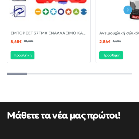
-30%
EMTOP ΣΕΤ 37ΤΜΧ ΕΝΑΛΛΑΞΙΜΟ ΚΑΤΣΑΒΙΔΙ ΜΕ ΜΥΤΕΣ EBST03702
ΝΈΟ
8,68€
12,40€
2,86€
4,09€
Προσθήκη
Προσθήκη
Μάθετε τα νέα μας πρώτοι!