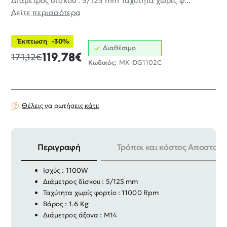
Διάμετρος δίσκου : 5/125 mm Ταχύτητα χωρίς φ...
Δείτε περισσότερα
Έκπτωση
-30%
Διαθέσιμο
119,78€
171,12€
Κωδικός:
MK-DG1102C
Θέλεις να ρωτήσεις κάτι;
Περιγραφή
Τρόποι και κόστος Αποστολή
Γωνιακός τροχός ηλεκτρικός Keyang
Ισχύς : 1100W
Διάμετρος δίσκου : 5/125 mm
Ταχύτητα χωρίς φορτίο : 11000 Rpm
Βάρος : 1.6 Kg
Διάμετρος άξονα : M14