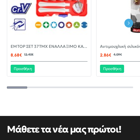
-30%
EMTOP ΣΕΤ 37ΤΜΧ ΕΝΑΛΛΑΞΙΜΟ ΚΑΤΣΑΒΙΔΙ ΜΕ ΜΥΤΕΣ EBST03702
ΝΈΟ
8,68€
12,40€
2,86€
4,09€
Προσθήκη
Προσθήκη
Μάθετε τα νέα μας πρώτοι!