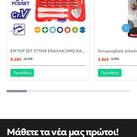
-30%
EMTOP ΣΕΤ 37ΤΜΧ ΕΝΑΛΛΑΞΙΜΟ ΚΑΤΣΑΒΙΔΙ ΜΕ ΜΥΤΕΣ EBST03702
ΝΈΟ
8,68€
12,40€
2,86€
4,09€
Προσθήκη
Προσθήκη
Μάθετε τα νέα μας πρώτοι!