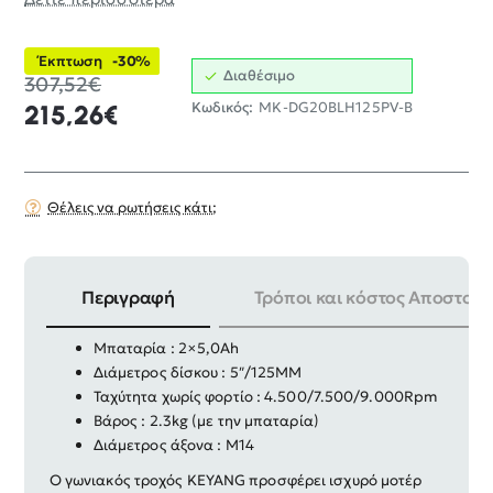
Έκπτωση
-30%
Διαθέσιμο
307,52€
Κωδικός:
MK-DG20BLH125PV-B
215,26€
Θέλεις να ρωτήσεις κάτι;
Περιγραφή
Τρόποι και κόστος Αποστολή
Ισχύς : 20V
Μπαταρία : 2×5,0Ah
Διάμετρος δίσκου : 5″/125MM
Ταχύτητα χωρίς φορτίο : 4.500/7.500/9.000Rpm
Βάρος : 2.3kg (με την μπαταρία)
Διάμετρος άξονα : M14
Ο γωνιακός τροχός KEYANG προσφέρει ισχυρό μοτέρ