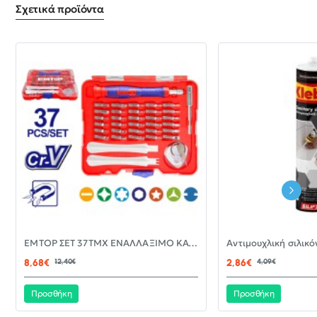
Σχετικά προϊόντα
-30%
EMTOP ΣΕΤ 37ΤΜΧ ΕΝΑΛΛΑΞΙΜΟ ΚΑΤΣΑΒΙΔΙ ΜΕ ΜΥΤΕΣ EBST03702
ΝΈΟ
8,68€
12,40€
2,86€
4,09€
Προσθήκη
Προσθήκη