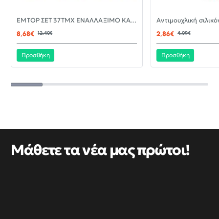
-30%
EMTOP ΣΕΤ 37ΤΜΧ ΕΝΑΛΛΑΞΙΜΟ ΚΑΤΣΑΒΙΔΙ ΜΕ ΜΥΤΕΣ EBST03702
ΝΈΟ
8,68€
12,40€
2,86€
4,09€
Προσθήκη
Προσθήκη
Μάθετε τα νέα μας πρώτοι!