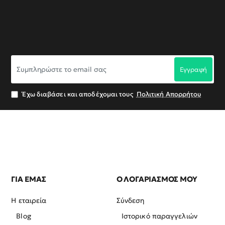
Συμπληρώστε
Εγγραφή
το
email
σας
Έχω διαβάσει και αποδέχομαι τους
Πολιτική Απορρήτου
ΓΙΑ ΕΜΑΣ
Ο ΛΟΓΑΡΙΑΣΜΟΣ ΜΟΥ
Η εταιρεία
Σύνδεση
Blog
Ιστορικό παραγγελιών