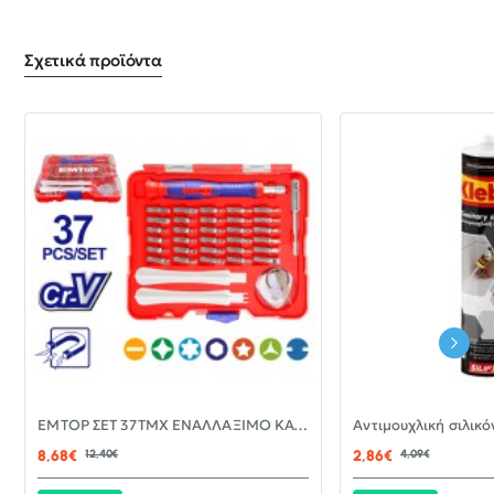
Σχετικά προϊόντα
-30%
EMTOP ΣΕΤ 37ΤΜΧ ΕΝΑΛΛΑΞΙΜΟ ΚΑΤΣΑΒΙΔΙ ΜΕ ΜΥΤΕΣ EBST03702
ΝΈΟ
8,68€
12,40€
2,86€
4,09€