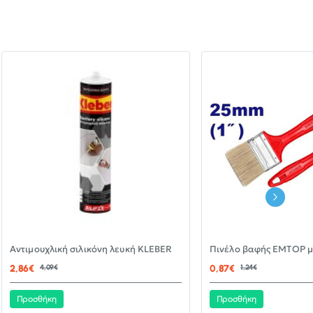
-30%
Αντιμουχλική σιλικόνη λευκή KLEBER
ΝΈΟ
2,86€
4,09€
0,87€
1,24€
Προσθήκη
Προσθήκη