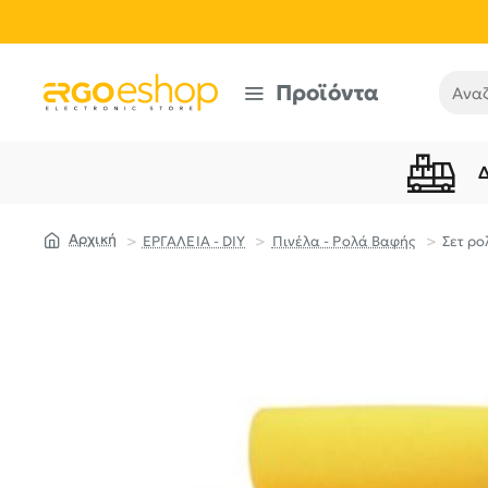
Προϊόντα
Αναζή
ΕΡΓΑΛΕΙΑ - DIY
Πινέλα - Ρολά Βαφής
Σετ ρ
home