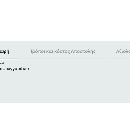
-30%
ραφή
Τρόποι και κόστος Αποστολής
Αξιολ
LS
ά σφουγγαράκια