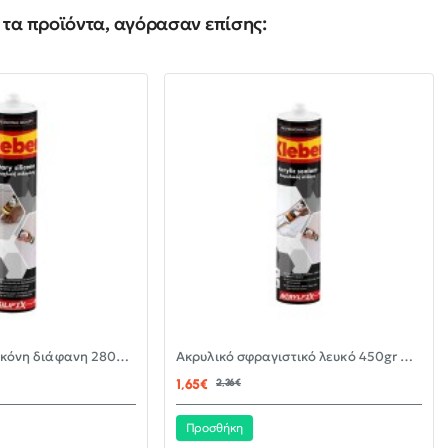
τα προϊόντα, αγόρασαν επίσης:
-30%
-30%
Αντιμουχλική σιλικόνη διάφανη 280ml KLEBER
Ακρυλικό σφραγιστικό λευκό 450gr KLEBER
ΝΈΟ
ΝΈΟ
1,65€
2,36€
Προσθήκη