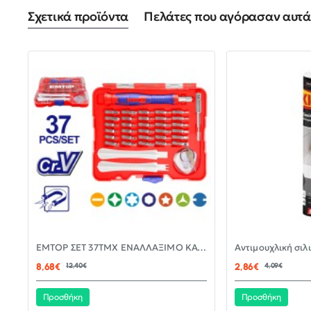
Σχετικά προϊόντα
Πελάτες που αγόρασαν αυτά 
-30%
EMTOP ΣΕΤ 37ΤΜΧ ΕΝΑΛΛΑΞΙΜΟ ΚΑΤΣΑΒΙΔΙ ΜΕ ΜΥΤΕΣ EBST03702
ΝΈΟ
8,68€
12,40€
2,86€
4,09€
Προσθήκη
Προσθήκη