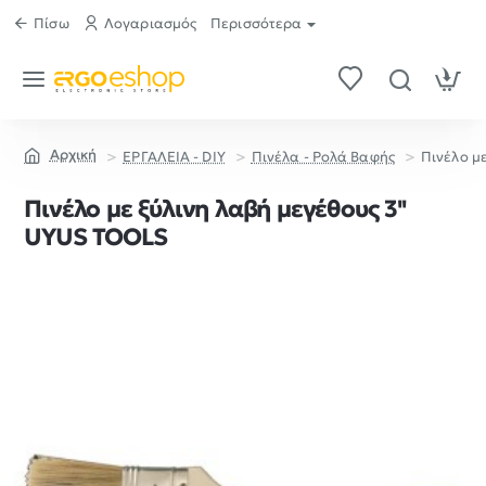
Πίσω
Λογαριασμός
Περισσότερα
ΕΡΓΑΛΕΙΑ - DIY
Πινέλα - Ρολά Βαφής
Πινέλο μ
home
Πινέλο με ξύλινη λαβή μεγέθους 3''
UYUS TOOLS
Π
ι
ν
έ
λ