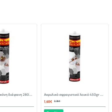
-30%
-30%
Αντιμουχλική σιλικόνη διάφανη 280ml KLEBER
Ακρυλικό σφραγιστικό λευκό 450gr KLEBER
ΝΈΟ
ΝΈΟ
1,65€
2,36€