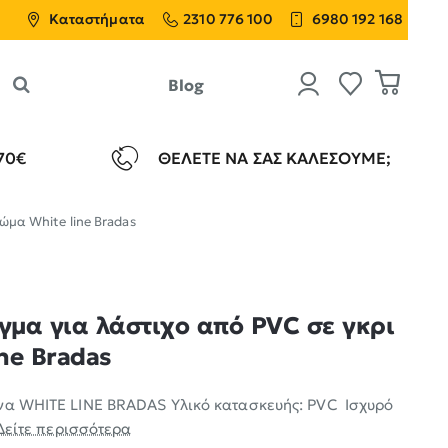
Καταστήματα
2310 776 100
6980 192 168
Blog
70€
ΘΈΛΕΤΕ ΝΑ ΣΑΣ ΚΑΛΈΣΟΥΜΕ;
ώμα White line Bradas
ιγμα για λάστιχο από PVC σε γκρι
ne Bradas
να WHITE LINE BRADAS Υλικό κατασκευής: PVC Ισχυρό
Δείτε περισσότερα