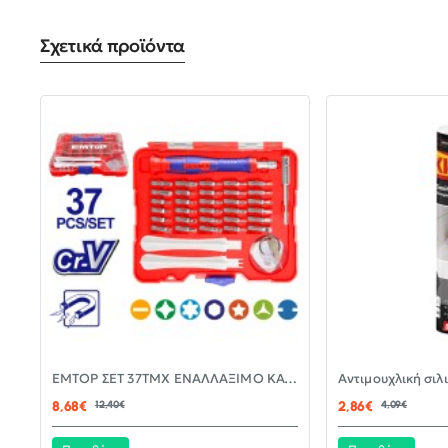
Σχετικά προϊόντα
-30%
EMTOP ΣΕΤ 37ΤΜΧ ΕΝΑΛΛΑΞΙΜΟ ΚΑΤΣΑΒΙΔΙ ΜΕ ΜΥΤΕΣ EBST03702
ΝΈΟ
8,68€
12,40€
2,86€
4,09€