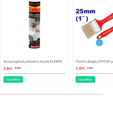
-30%
Αντιμουχλική σιλικόνη λευκή KLEBER
ΝΈΟ
2,86€
4,09€
0,87€
1,24€
Προσθήκη
Προσθήκη