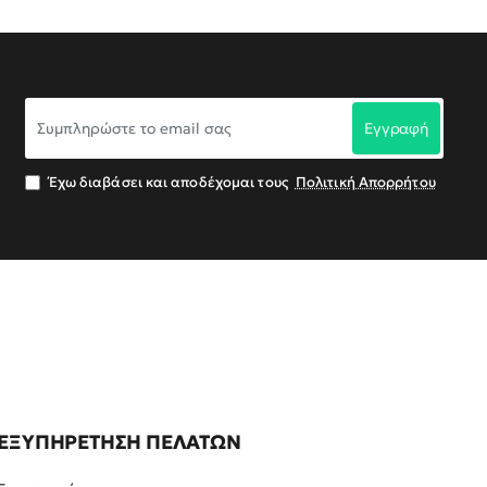
Συμπληρώστε
Εγγραφή
το
email
σας
Έχω διαβάσει και αποδέχομαι τους
Πολιτική Απορρήτου
ΕΞΥΠΗΡΕΤΗΣΗ ΠΕΛΑΤΩΝ