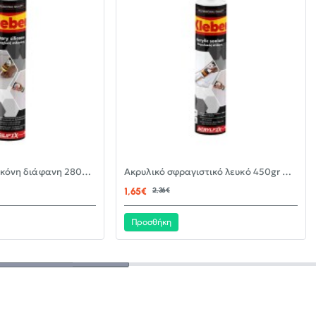
-30%
-30%
Αντιμουχλική σιλικόνη διάφανη 280ml KLEBER
Ακρυλικό σφραγιστικό λευκό 450gr KLEBER
ΝΈΟ
ΝΈΟ
1,65€
2,36€
Προσθήκη