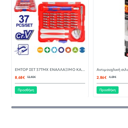
-30%
EMTOP ΣΕΤ 37ΤΜΧ ΕΝΑΛΛΑΞΙΜΟ ΚΑΤΣΑΒΙΔΙ ΜΕ ΜΥΤΕΣ EBST03702
ΝΈΟ
8,68€
12,40€
2,86€
4,09€
Προσθήκη
Προσθήκη