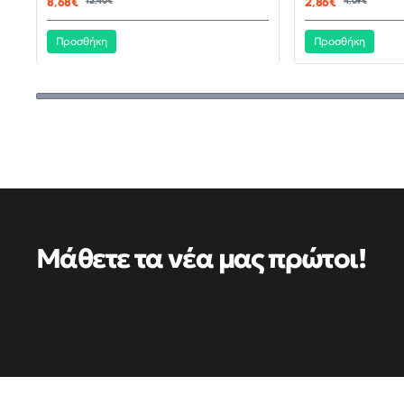
8,68€
12,40€
2,86€
4,09€
Προσθήκη
Προσθήκη
Μάθετε τα νέα μας πρώτοι!