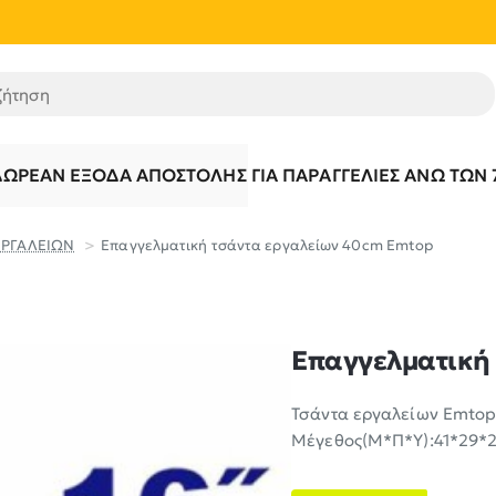
τηση
ΔΩΡΕΆΝ ΈΞΟΔΑ ΑΠΟΣΤΟΛΉΣ ΓΙΑ ΠΑΡΑΓΓΕΛΊΕΣ ΆΝΩ ΤΩΝ 
ΕΡΓΑΛΕΙΩΝ
Επαγγελματική τσάντα εργαλείων 40cm Emtop
Επαγγελματική
Τσάντα εργαλείων Emtop 
Μέγεθος(Μ*Π*Υ):41*29*2