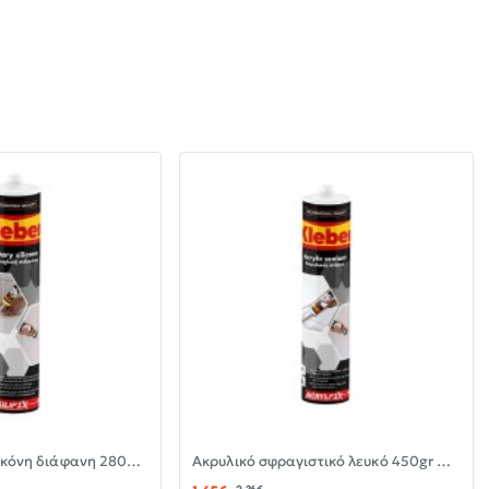
-30%
-30%
Αντιμουχλική σιλικόνη διάφανη 280ml KLEBER
Ακρυλικό σφραγιστικό λευκό 450gr KLEBER
ΝΈΟ
ΝΈΟ