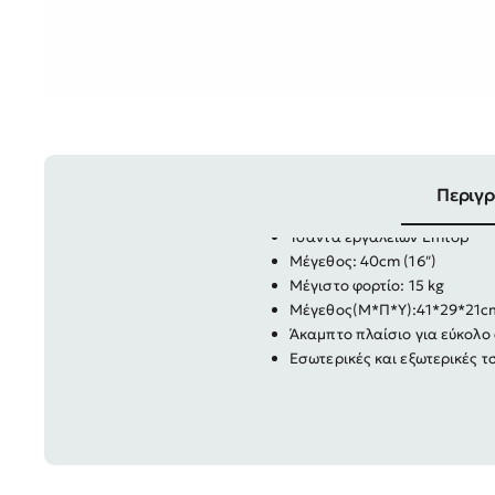
Περιγ
Τσάντα εργαλείων Emtop
Μέγεθος: 40cm (16″)
Μέγιστο φορτίο: 15 kg
Μέγεθος(Μ*Π*Υ):41*29*21c
Άκαμπτο πλαίσιο για εύκολο
Εσωτερικές και εξωτερικές 