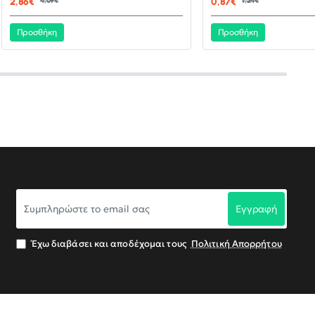
2,86€
4,09€
0,87€
1,24€
Προσθήκη
Προσθήκη
Συμπληρώστε
Εγγραφή
το
email
σας
Έχω διαβάσει και αποδέχομαι τους
Πολιτική Απορρήτου