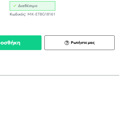
Διαθέσιμο
Κωδικός:
MK-ETBG18161
ροσθήκη
Ρωτήστε μας
;