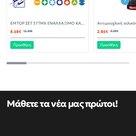
-30%
EMTOP ΣΕΤ 37ΤΜΧ ΕΝΑΛΛΑΞΙΜΟ ΚΑΤΣΑΒΙΔΙ ΜΕ ΜΥΤΕΣ EBST03702
ΝΈΟ
8,68€
12,40€
2,86€
4,09€
Προσθήκη
Προσθήκη
Μάθετε τα νέα μας πρώτοι!