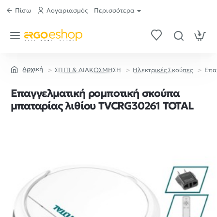
Πίσω
Λογαριασμός
Περισσότερα
ΣΠΙΤΙ & ΔΙΑΚΟΣΜΗΣΗ
Ηλεκτρικές Σκούπες
Επα
home
Επαγγελματική ρομποτική σκούπα
μπαταρίας λιθίου TVCRG30261 TOTAL