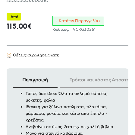
Από
Κατόπιν Παραγγελίας
115,00€
Κωδικός:
TVCRG30261
Θέλεις να ρωτήσεις κάτι;
Περιγραφή
Τρόποι και κόστος Αποστολή
Διαστάσεις: Φ-300 X 75mm
Τύπος δαπέδου: Όλα τα σκληρά δάπεδα,
μοκέτες, χαλιά
Ιδανική για ξύλινα πατώματα, πλακάκια,
μάρμαρα, μοκέτα και κάτω από έπιπλα -
κρεβάτια
Ανεβαίνει σε ύψος 2cm π.χ σε χαλί ή βιβλίο
Μόνο για στεγνό καθάρισμα