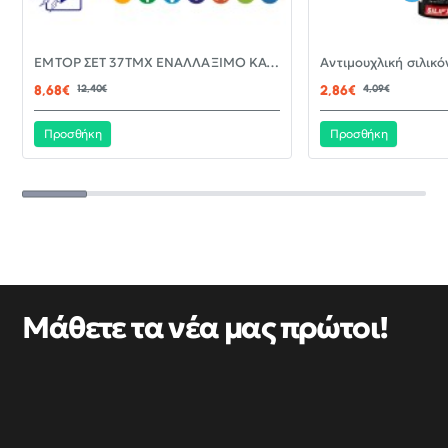
-30%
EMTOP ΣΕΤ 37ΤΜΧ ΕΝΑΛΛΑΞΙΜΟ ΚΑΤΣΑΒΙΔΙ ΜΕ ΜΥΤΕΣ EBST03702
ΝΈΟ
8,68€
12,40€
2,86€
4,09€
Προσθήκη
Προσθήκη
Μάθετε τα νέα μας πρώτοι!