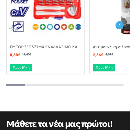
-30%
EMTOP ΣΕΤ 37ΤΜΧ ΕΝΑΛΛΑΞΙΜΟ ΚΑΤΣΑΒΙΔΙ ΜΕ ΜΥΤΕΣ EBST03702
ΝΈΟ
8,68€
12,40€
2,86€
4,09€
Προσθήκη
Προσθήκη
Μάθετε τα νέα μας πρώτοι!