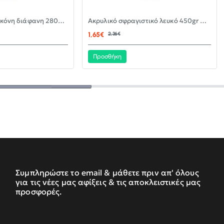
-30%
-30%
Αντιμουχλική σιλικόνη διάφανη 280ml KLEBER
Ακρυλικό σφραγιστικό λευκό 450gr KLEBER
ΝΈΟ
ΝΈΟ
1,65€
2,36€
Προσθήκη
Συμπληρώστε το email & μάθετε πριν απ' όλους
για τις νέες μας αφίξεις & τις αποκλειστικές μας
προσφορές.