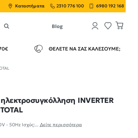
Καταστήματα
2310 776 100
6980 192 168
Blog
70€
ΘΈΛΕΤΕ ΝΑ ΣΑΣ ΚΑΛΈΣΟΥΜΕ;
TOTAL
 ηλεκτροσυγκόλληση INVERTER
 TOTAL
V - 50Hz Ισχύς:...
Δείτε περισσότερα