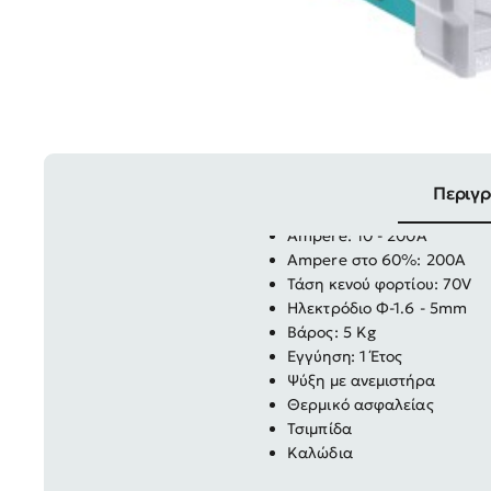
Τεχνολογία IGBT
Τάση: 230V - 50Hz
Περιγ
Ισχύς: 8.4 KVA
Ampere: 10 - 200A
Ampere στο 60%: 200Α
Τάση κενού φορτίου: 70V
Ηλεκτρόδιο Φ-1.6 - 5mm
Βάρος: 5 Kg
Εγγύηση: 1 Έτος
Ψύξη με ανεμιστήρα
Θερμικό ασφαλείας
Τσιμπίδα
Καλώδια