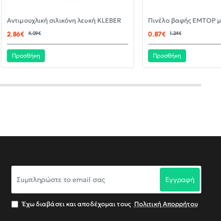
-30%
Αντιμουχλική σιλικόνη λευκή KLEBER
ΝΈΟ
2,86€
4,09€
0,87€
1,24€
Προσθήκη
Προσθήκη
Συμπληρώστε
Εγγραφή
το
email
σας
Έχω διαβάσει και αποδέχομαι τους
Πολιτική Απορρήτου