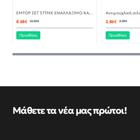
-30%
EMTOP ΣΕΤ 37ΤΜΧ ΕΝΑΛΛΑΞΙΜΟ ΚΑΤΣΑΒΙΔΙ ΜΕ ΜΥΤΕΣ EBST03702
ΝΈΟ
8,68€
12,40€
2,86€
4,09€
Προσθήκη
Προσθήκη
Μάθετε τα νέα μας πρώτοι!