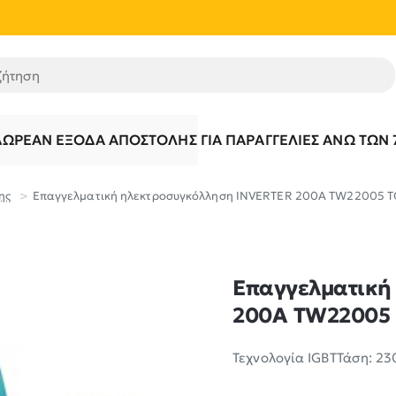
τηση
ΔΩΡΕΆΝ ΈΞΟΔΑ ΑΠΟΣΤΟΛΉΣ ΓΙΑ ΠΑΡΑΓΓΕΛΊΕΣ ΆΝΩ ΤΩΝ 
ης
Επαγγελματική ηλεκτροσυγκόλληση INVERTER 200A TW22005 
Επαγγελματική
200A TW22005
Τεχνολογία IGBTΤάση: 230