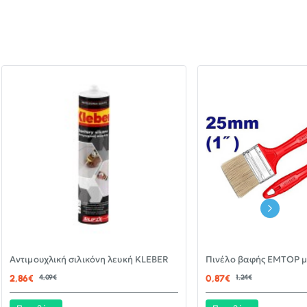
-30%
Αντιμουχλική σιλικόνη λευκή KLEBER
ΝΈΟ
2,86€
4,09€
0,87€
1,24€