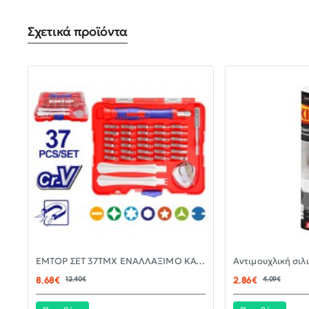
Σχετικά προϊόντα
-30%
EMTOP ΣΕΤ 37ΤΜΧ ΕΝΑΛΛΑΞΙΜΟ ΚΑΤΣΑΒΙΔΙ ΜΕ ΜΥΤΕΣ EBST03702
ΝΈΟ
8,68€
12,40€
2,86€
4,09€