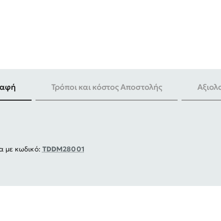
ραφή
Τρόποι και κόστος Αποστολής
Αξιολ
α με κωδικό:
TDDM28001