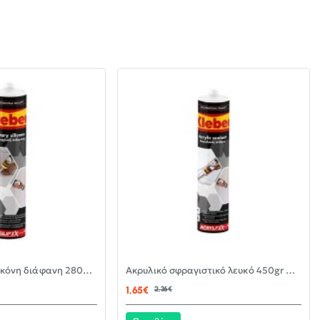
-30%
-30%
Αντιμουχλική σιλικόνη διάφανη 280ml KLEBER
Ακρυλικό σφραγιστικό λευκό 450gr KLEBER
ΝΈΟ
ΝΈΟ
1,65€
2,36€