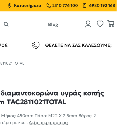
Καταστήματα
2310 776 100
6980 192 168
Blog
70€
ΘΈΛΕΤΕ ΝΑ ΣΑΣ ΚΑΛΈΣΟΥΜΕ;
2811021TOTAL
 διαμαντοκορώνα υγράς κοπής
m TAC2811021TOTAL
m Μήκος: 450mm Πάσο: Μ22 Χ 2.5mm Βάρος: 2
τιέρα με κω...
Δείτε περισσότερα