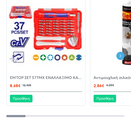
-30%
EMTOP ΣΕΤ 37ΤΜΧ ΕΝΑΛΛΑΞΙΜΟ ΚΑΤΣΑΒΙΔΙ ΜΕ ΜΥΤΕΣ EBST03702
ΝΈΟ
8,68€
12,40€
2,86€
4,09€
Προσθήκη
Προσθήκη