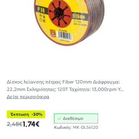
Δίσκος λείανσης πέτρας Fiber 120mm Διάφραγμα:
-30%
22,2mm Σκληρότητας: 120T Ταχύτητα: 13,000rpm Υ...
ΝΈΟ
Δείτε περισσότερα
Έκπτωση
-30%
Διαθέσιμο
1,74€
2,48€
Κωδικός:
MK-DLS4120