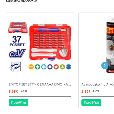
Σχετικά προϊόντα
-30%
EMTOP ΣΕΤ 37ΤΜΧ ΕΝΑΛΛΑΞΙΜΟ ΚΑΤΣΑΒΙΔΙ ΜΕ ΜΥΤΕΣ EBST03702
ΝΈΟ
8,68€
12,40€
2,86€
4,09€
Προσθήκη
Προσθήκη