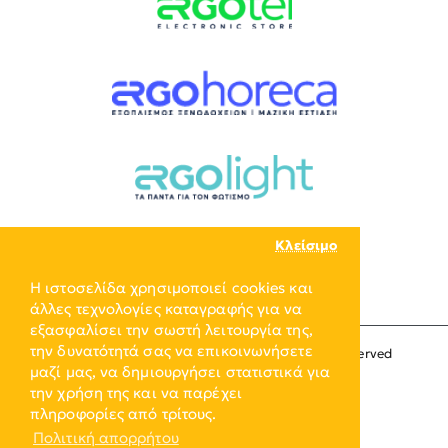
Κλείσιμο
Η ιστοσελίδα χρησιμοποιεί cookies και
άλλες τεχνολογίες καταγραφής για να
εξασφαλίσει την σωστή λειτουργία της,
την δυνατότητά σας να επικοινωνήσετε
Copyright © 2024, ERGO-GROUP, All Rights Reserved
μαζί μας, να δημιουργήσει στατιστικά για
την χρήση της και να παρέχει
πληροφορίες από τρίτους.
Πολιτική απορρήτου