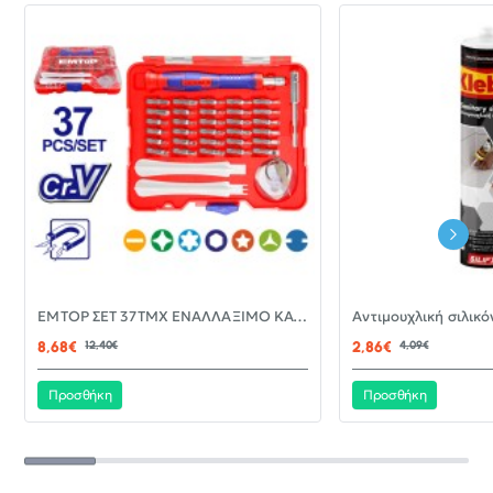
-30%
EMTOP ΣΕΤ 37ΤΜΧ ΕΝΑΛΛΑΞΙΜΟ ΚΑΤΣΑΒΙΔΙ ΜΕ ΜΥΤΕΣ EBST03702
ΝΈΟ
8,68€
12,40€
2,86€
4,09€
Προσθήκη
Προσθήκη