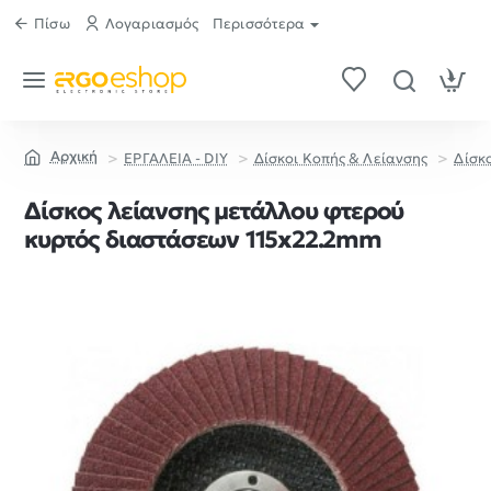
Πίσω
Λογαριασμός
Περισσότερα
ΕΡΓΑΛΕΙΑ - DIY
Δίσκοι Κοπής & Λείανσης
Δίσκ
home
Δίσκος λείανσης μετάλλου φτερού
κυρτός διαστάσεων 115x22.2mm