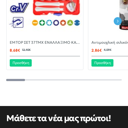
-30%
EMTOP ΣΕΤ 37ΤΜΧ ΕΝΑΛΛΑΞΙΜΟ ΚΑΤΣΑΒΙΔΙ ΜΕ ΜΥΤΕΣ EBST03702
ΝΈΟ
8,68€
12,40€
2,86€
4,09€
Προσθήκη
Προσθήκη
Μάθετε τα νέα μας πρώτοι!