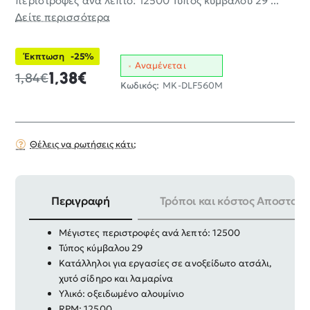
περιστροφές ανά λεπτό: 12500 Τύπος κύμβαλου 29 ...
Δείτε περισσότερα
Έκπτωση
-25%
Αναμένεται
1,38€
1,84€
Κωδικός:
MK-DLF560M
Θέλεις να ρωτήσεις κάτι;
Περιγραφή
Τρόποι και κόστος Αποστολή
Δίσκος λείανσης μετάλλου φτερού κυρτός
Μέγιστες περιστροφές ανά λεπτό: 12500
Τύπος κύμβαλου 29
Κατάλληλοι για εργασίες σε ανοξείδωτο ατσάλι,
χυτό σίδηρο και λαμαρίνα
Υλικό: οξειδωμένο αλουμίνιο
RPM: 12500