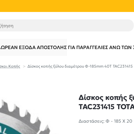
τηση
ΔΩΡΕΆΝ ΈΞΟΔΑ ΑΠΟΣΤΟΛΉΣ ΓΙΑ ΠΑΡΑΓΓΕΛΊΕΣ ΆΝΩ ΤΩΝ 
σκοι Κοπής
Δίσκος κοπής ξύλου διαμέτρου Φ-185mm 40Τ TAC231415
Δίσκος κοπής 
TAC231415 TOT
Διαστάσεις: Φ - 185 Χ 20