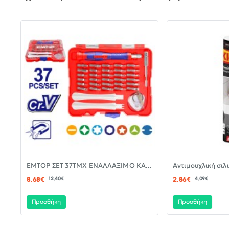
-30%
EMTOP ΣΕΤ 37ΤΜΧ ΕΝΑΛΛΑΞΙΜΟ ΚΑΤΣΑΒΙΔΙ ΜΕ ΜΥΤΕΣ EBST03702
ΝΈΟ
8,68€
12,40€
2,86€
4,09€
Προσθήκη
Προσθήκη