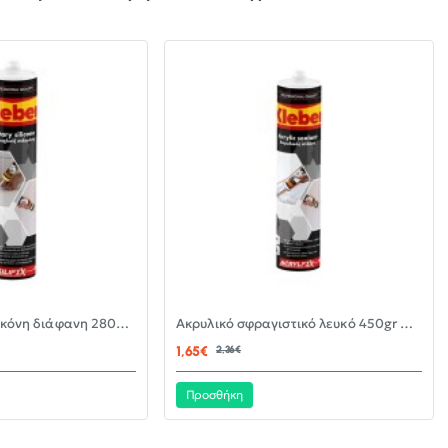
-30%
-30%
Αντιμουχλική σιλικόνη διάφανη 280ml KLEBER
Ακρυλικό σφραγιστικό λευκό 450gr KLEBER
ΝΈΟ
ΝΈΟ
1,65€
2,36€
Προσθήκη