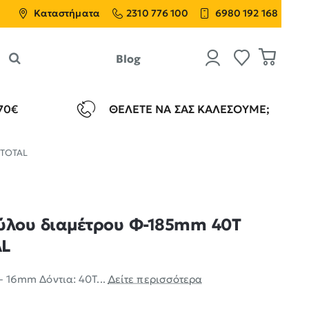
Καταστήματα
2310 776 100
6980 192 168
Blog
70€
ΘΈΛΕΤΕ ΝΑ ΣΑΣ ΚΑΛΈΣΟΥΜΕ;
 TOTAL
ξύλου διαμέτρου Φ-185mm 40Τ
AL
 - 16mm Δόντια: 40Τ...
Δείτε περισσότερα