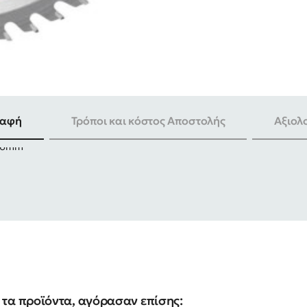
ραφή
Τρόποι και κόστος Αποστολής
Αξιολ
 16mm
τα προϊόντα, αγόρασαν επίσης: