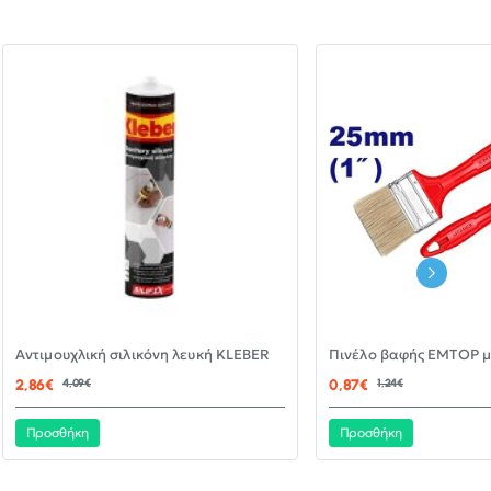
-30%
Αντιμουχλική σιλικόνη λευκή KLEBER
ΝΈΟ
2,86€
4,09€
0,87€
1,24€
Προσθήκη
Προσθήκη