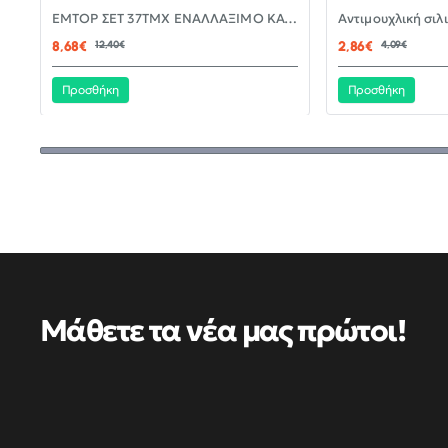
-30%
EMTOP ΣΕΤ 37ΤΜΧ ΕΝΑΛΛΑΞΙΜΟ ΚΑΤΣΑΒΙΔΙ ΜΕ ΜΥΤΕΣ EBST03702
ΝΈΟ
8,68€
12,40€
2,86€
4,09€
Προσθήκη
Προσθήκη
Μάθετε τα νέα μας πρώτοι!