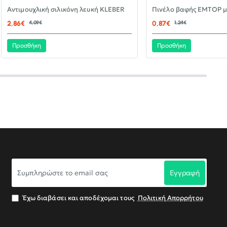
-30%
Αντιμουχλική σιλικόνη λευκή KLEBER
ΝΈΟ
2,86€
4,09€
0,87€
1,24€
Προσθήκη
Προσθήκη
Συμπληρώστε
Εγγραφή
το
email
σας
Έχω διαβάσει και αποδέχομαι τους
Πολιτική Απορρήτου