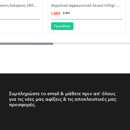
-30%
-30%
Αντιμουχλική σιλικόνη διάφανη 280ml KLEBER
Ακρυλικό σφραγιστικό λευκό 450gr KLEBER
ΝΈΟ
ΝΈΟ
1,65€
2,36€
Προσθήκη
Συμπληρώστε το email & μάθετε πριν απ' όλους
για τις νέες μας αφίξεις & τις αποκλειστικές μας
προσφορές.