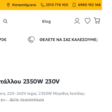
Καταστήματα
2310 776 100
6980 192 168
Blog
70€
ΘΈΛΕΤΕ ΝΑ ΣΑΣ ΚΑΛΈΣΟΥΜΕ;
ετάλλου 2350W 230V
άση: 220~240V Ισχύς: 2350W Μέγεθος λεπίδας:
χω...
Δείτε περισσότερα