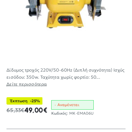
Δίδυμος τροχός 220V/50-60Hz (Διπλή συχνότητα) Ισχύς
-25%
εισόδου: 350w. Ταχύτητα χωρίς φορτίο: 50...
Δείτε περισσότερα
Έκπτωση
-25%
Αναμένεται
49,00€
65,33€
Κωδικός:
MK-EMA06U