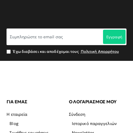
Συμπληρώστε
Εγγραφή
το
email
σας
Έχω διαβάσει και αποδέχομαι τους
Πολιτική Απορρήτου
ΓΙΑ ΕΜΑΣ
Ο ΛΟΓΑΡΙΑΣΜΟΣ ΜΟΥ
Η εταιρεία
Σύνδεση
Blog
Ιστορικό παραγγελιών
Συνήθεις ερωτήσεις
Newsletter