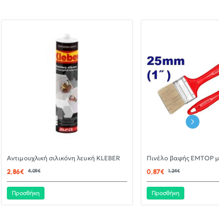
-30%
Αντιμουχλική σιλικόνη λευκή KLEBER
ΝΈΟ
2,86€
4,09€
0,87€
1,24€
Προσθήκη
Προσθήκη