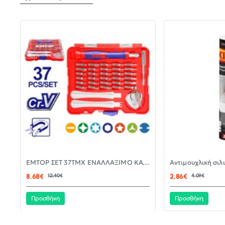
-30%
EMTOP ΣΕΤ 37ΤΜΧ ΕΝΑΛΛΑΞΙΜΟ ΚΑΤΣΑΒΙΔΙ ΜΕ ΜΥΤΕΣ EBST03702
ΝΈΟ
8,68€
12,40€
2,86€
4,09€
Προσθήκη
Προσθήκη