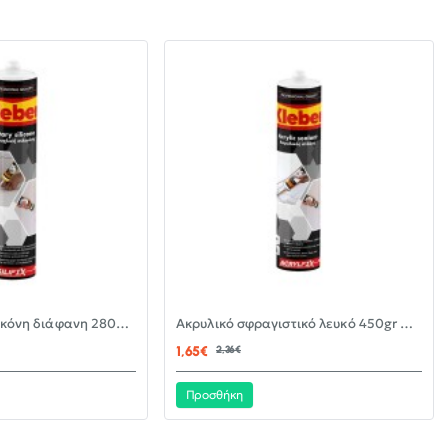
-30%
-30%
Αντιμουχλική σιλικόνη διάφανη 280ml KLEBER
Ακρυλικό σφραγιστικό λευκό 450gr KLEBER
ΝΈΟ
ΝΈΟ
1,65€
2,36€
Προσθήκη