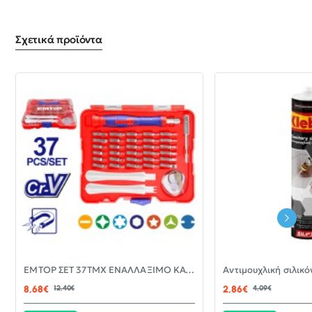
Σχετικά προϊόντα
-30%
EMTOP ΣΕΤ 37ΤΜΧ ΕΝΑΛΛΑΞΙΜΟ ΚΑΤΣΑΒΙΔΙ ΜΕ ΜΥΤΕΣ EBST03702
ΝΈΟ
8,68€
12,40€
2,86€
4,09€