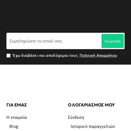
Συμπληρώστε
Εγγραφή
το
email
σας
Έχω διαβάσει και αποδέχομαι τους
Πολιτική Απορρήτου
ΓΙΑ ΕΜΑΣ
Ο ΛΟΓΑΡΙΑΣΜΟΣ ΜΟΥ
Η εταιρεία
Σύνδεση
Blog
Ιστορικό παραγγελιών