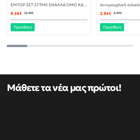
-30%
EMTOP ΣΕΤ 37ΤΜΧ ΕΝΑΛΛΑΞΙΜΟ ΚΑΤΣΑΒΙΔΙ ΜΕ ΜΥΤΕΣ EBST03702
ΝΈΟ
8,68€
12,40€
2,86€
4,09€
Προσθήκη
Προσθήκη
Μάθετε τα νέα μας πρώτοι!