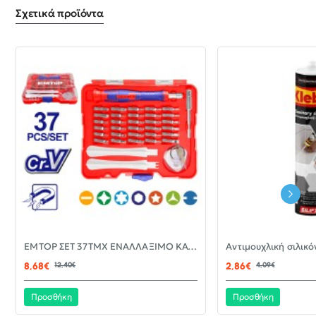
Σχετικά προϊόντα
-30%
EMTOP ΣΕΤ 37ΤΜΧ ΕΝΑΛΛΑΞΙΜΟ ΚΑΤΣΑΒΙΔΙ ΜΕ ΜΥΤΕΣ EBST03702
ΝΈΟ
8,68€
12,40€
2,86€
4,09€
Προσθήκη
Προσθήκη