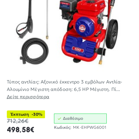
Τύπος αντλίας: Αξονικό έκκεντρο 3 εμβόλων Αντλία-
-30%
Αλουμίνιο Μέγιστη απόδοση: 6,5 HP Μέγιστη. Πί...
Δείτε περισσότερα
Έκπτωση
-30%
Διαθέσιμο
712,26€
Κωδικός:
MK-EHPWG6001
498,58€