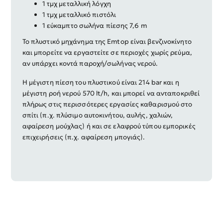
1 τμχ μεταλλική λόγχη
1 τμχ μεταλλικό πιστόλι
1 εύκαμπτο σωλήνα πίεσης 7,6 m
Το πλυστικό μηχάνημα της Emtop είναι βενζινοκίνητο
και μπορείτε να εργαστείτε σε περιοχές χωρίς ρεύμα,
αν υπάρχει κοντά παροχή/σωλήνας νερού.
Η μέγιστη πίεση του πλυστικού είναι 214 bar και η
μέγιστη ροή νερού 570 lt/h, και μπορεί να ανταποκριθεί
πλήρως στις περισσότερες εργασίες καθαρισμού στο
σπίτι (π.χ. πλύσιμο αυτοκινήτου, αυλής, χαλιών,
αφαίρεση μούχλας) ή και σε ελαφρού τύπου εμπορικές
επιχειρήσεις (π.χ. αφαίρεση μπογιάς).