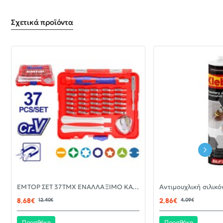
Σχετικά προϊόντα
-30%
EMTOP ΣΕΤ 37ΤΜΧ ΕΝΑΛΛΑΞΙΜΟ ΚΑΤΣΑΒΙΔΙ ΜΕ ΜΥΤΕΣ EBST03702
ΝΈΟ
8,68€
12,40€
2,86€
4,09€
Προσθήκη
Προσθήκη