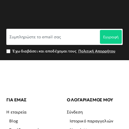
Συμπληρώστε
Εγγραφή
το
email
σας
Έχω διαβάσει και αποδέχομαι τους
Πολιτική Απορρήτου
ΓΙΑ ΕΜΑΣ
Ο ΛΟΓΑΡΙΑΣΜΟΣ ΜΟΥ
Η εταιρεία
Σύνδεση
Blog
Ιστορικό παραγγελιών