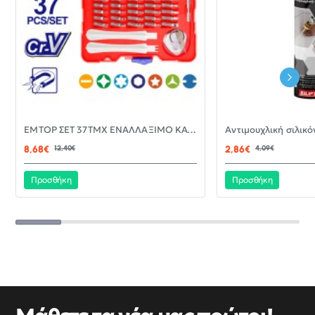
-30%
EMTOP ΣΕΤ 37ΤΜΧ ΕΝΑΛΛΑΞΙΜΟ ΚΑΤΣΑΒΙΔΙ ΜΕ ΜΥΤΕΣ EBST03702
ΝΈΟ
8,68€
12,40€
2,86€
4,09€
Προσθήκη
Προσθήκη