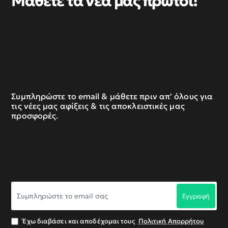
Μάθετε τα νέα μας πρώτοι!
Συμπληρώστε το email & μάθετε πριν απ' όλους για
τις νέες μας αφίξεις & τις αποκλειστικές μας
προσφορές.
Συμπληρώστε
Εγγραφή
το
email
σας
Έχω διαβάσει και αποδέχομαι τους
Πολιτική Απορρήτου