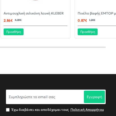
-30%
Αντιμουχλική σιλικόνη λευκή KLEBER
ΝΈΟ
2,86€
4,09€
0,87€
1,24€
Προσθήκη
Προσθήκη
Συμπληρώστε
Εγγραφή
το
email
σας
Έχω διαβάσει και αποδέχομαι τους
Πολιτική Απορρήτου