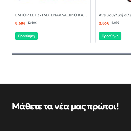
-30%
EMTOP ΣΕΤ 37ΤΜΧ ΕΝΑΛΛΑΞΙΜΟ ΚΑΤΣΑΒΙΔΙ ΜΕ ΜΥΤΕΣ EBST03702
ΝΈΟ
8,68€
12,40€
2,86€
4,09€
Προσθήκη
Προσθήκη
Μάθετε τα νέα μας πρώτοι!