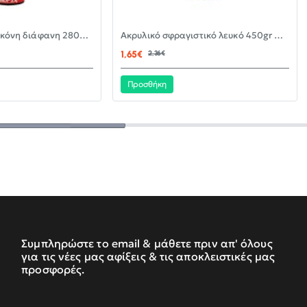
-30%
-30%
Αντιμουχλική σιλικόνη διάφανη 280ml KLEBER
Ακρυλικό σφραγιστικό λευκό 450gr KLEBER
ΝΈΟ
ΝΈΟ
1,65€
2,36€
Προσθήκη
Συμπληρώστε το email & μάθετε πριν απ' όλους
για τις νέες μας αφίξεις & τις αποκλειστικές μας
προσφορές.