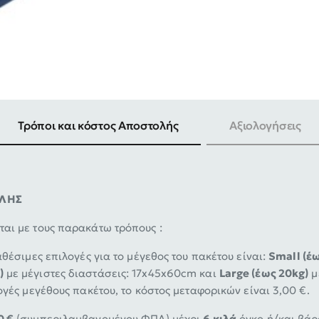
Τρόποι και κόστος Αποστολής
Αξιολογήσεις
ΟΛΗΣ
αι με τους παρακάτω τρόπους :
αθέσιμες επιλογές για το μέγεθος του πακέτου είναι:
Small (έω
)
με μέγιστες διαστάσεις: 17x45x60cm και
Large (έως 20kg)
μ
ογές μεγέθους πακέτου, το κόστος μεταφορικών είναι 3,00 €.
0 €
(συμπεριλαμβανομένου ΦΠΑ) μέχρι
6 κιλά
όγκο ή/και βάρ