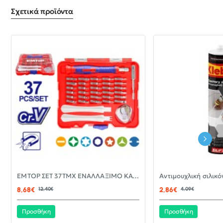
Σχετικά προϊόντα
-30%
EMTOP ΣΕΤ 37ΤΜΧ ΕΝΑΛΛΑΞΙΜΟ ΚΑΤΣΑΒΙΔΙ ΜΕ ΜΥΤΕΣ EBST03702
ΝΈΟ
8,68€
12,40€
2,86€
4,09€
Προσθήκη
Προσθήκη