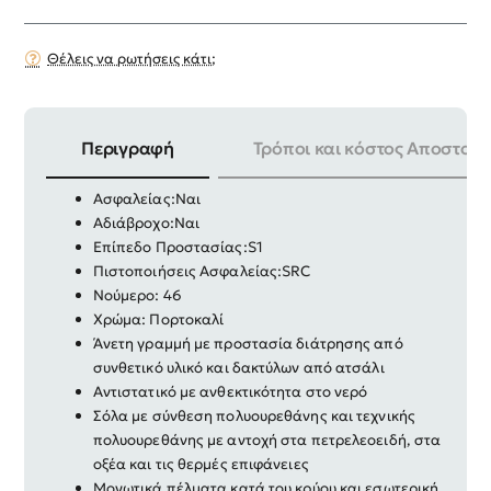
Θέλεις να ρωτήσεις κάτι;
Περιγραφή
Τρόποι και κόστος Αποστολή
Παπούτσια εργασίας αθλητικό
Ασφαλείας:Ναι
Αδιάβροχο:Ναι
Επίπεδο Προστασίας:S1
Πιστοποιήσεις Ασφαλείας:SRC
Νούμερο: 46
Χρώμα: Πορτοκαλί
Άνετη γραμμή με προστασία διάτρησης από
συνθετικό υλικό και δακτύλων από ατσάλι
Αντιστατικό με ανθεκτικότητα στο νερό
Σόλα με σύνθεση πολυουρεθάνης και τεχνικής
πολυουρεθάνης με αντοχή στα πετρελεοειδή, στα
οξέα και τις θερμές επιφάνειες
Μονωτικά πέλματα κατά του κρύου και εσωτερική