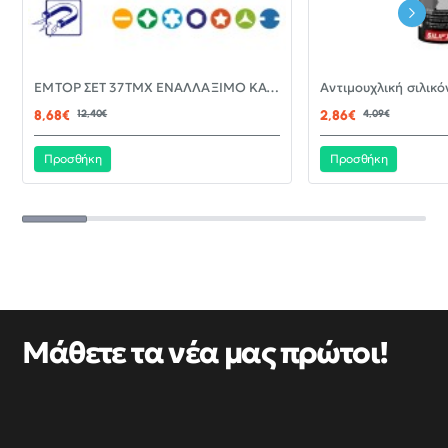
-30%
EMTOP ΣΕΤ 37ΤΜΧ ΕΝΑΛΛΑΞΙΜΟ ΚΑΤΣΑΒΙΔΙ ΜΕ ΜΥΤΕΣ EBST03702
ΝΈΟ
8,68€
12,40€
2,86€
4,09€
Προσθήκη
Προσθήκη
Μάθετε τα νέα μας πρώτοι!