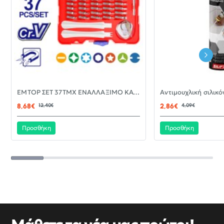
-30%
EMTOP ΣΕΤ 37ΤΜΧ ΕΝΑΛΛΑΞΙΜΟ ΚΑΤΣΑΒΙΔΙ ΜΕ ΜΥΤΕΣ EBST03702
ΝΈΟ
8,68€
12,40€
2,86€
4,09€
Προσθήκη
Προσθήκη