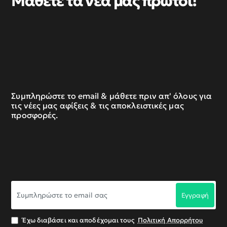
Μάθετε τα νέα μας πρώτοι!
Συμπληρώστε το email & μάθετε πριν απ' όλους για
τις νέες μας αφίξεις & τις αποκλειστικές μας
προσφορές.
Συμπληρώστε
Εγγραφή
το
email
σας
Έχω διαβάσει και αποδέχομαι τους
Πολιτική Απορρήτου