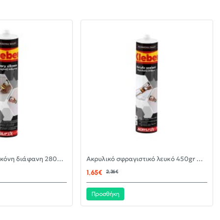
-30%
-30%
Αντιμουχλική σιλικόνη διάφανη 280ml KLEBER
Ακρυλικό σφραγιστικό λευκό 450gr KLEBER
ΝΈΟ
ΝΈΟ
1,65€
2,36€
Προσθήκη