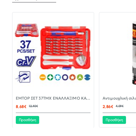
-30%
EMTOP ΣΕΤ 37ΤΜΧ ΕΝΑΛΛΑΞΙΜΟ ΚΑΤΣΑΒΙΔΙ ΜΕ ΜΥΤΕΣ EBST03702
ΝΈΟ
8,68€
12,40€
2,86€
4,09€
Προσθήκη
Προσθήκη