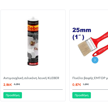
-30%
Αντιμουχλική σιλικόνη λευκή KLEBER
ΝΈΟ
2,86€
4,09€
0,87€
1,24€
Προσθήκη
Προσθήκη