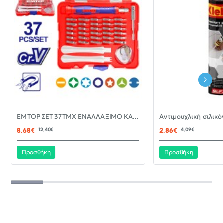
-30%
EMTOP ΣΕΤ 37ΤΜΧ ΕΝΑΛΛΑΞΙΜΟ ΚΑΤΣΑΒΙΔΙ ΜΕ ΜΥΤΕΣ EBST03702
ΝΈΟ
8,68€
12,40€
2,86€
4,09€
Προσθήκη
Προσθήκη