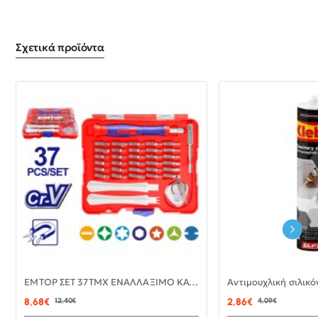
Σχετικά προϊόντα
-30%
EMTOP ΣΕΤ 37ΤΜΧ ΕΝΑΛΛΑΞΙΜΟ ΚΑΤΣΑΒΙΔΙ ΜΕ ΜΥΤΕΣ EBST03702
ΝΈΟ
8,68€
12,40€
2,86€
4,09€