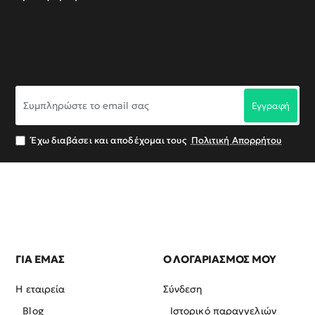
Συμπληρώστε
Εγγραφή
το
email
σας
Έχω διαβάσει και αποδέχομαι τους
Πολιτική Απορρήτου
ΓΙΑ ΕΜΑΣ
Ο ΛΟΓΑΡΙΑΣΜΟΣ ΜΟΥ
Η εταιρεία
Σύνδεση
Blog
Ιστορικό παραγγελιών