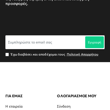
προσφορές.
Συμπληρώστε
Εγγραφή
το
email
σας
Έχω διαβάσει και αποδέχομαι τους
Πολιτική Απορρήτου
ΓΙΑ ΕΜΑΣ
Ο ΛΟΓΑΡΙΑΣΜΟΣ ΜΟΥ
Η εταιρεία
Σύνδεση