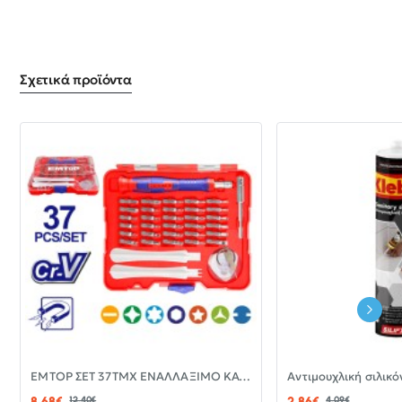
Σχετικά προϊόντα
-30%
EMTOP ΣΕΤ 37ΤΜΧ ΕΝΑΛΛΑΞΙΜΟ ΚΑΤΣΑΒΙΔΙ ΜΕ ΜΥΤΕΣ EBST03702
ΝΈΟ
8,68€
12,40€
2,86€
4,09€