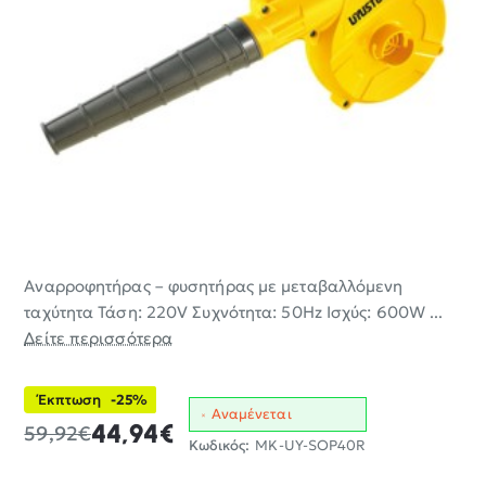
Αναρροφητήρας – φυσητήρας με μεταβαλλόμενη
-25%
ταχύτητα Τάση: 220V Συχνότητα: 50Hz Ισχύς: 600W ...
Δείτε περισσότερα
Έκπτωση
-25%
Αναμένεται
44,94€
59,92€
Κωδικός:
MK-UY-SOP40R