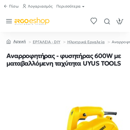
Πίσω
Λογαριασμός
Περισσότερα
ΕΡΓΑΛΕΙΑ - DIY
Ηλεκτρικά Εργαλεία
Αναρροφη
home
Αναρροφητήρας - φυσητήρας 600W με
ματαβαλλόμενη ταχύτητα UYUS TOOLS