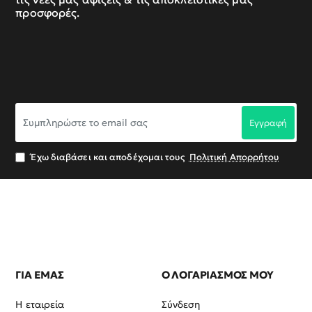
προσφορές.
Συμπληρώστε
Εγγραφή
το
email
σας
Έχω διαβάσει και αποδέχομαι τους
Πολιτική Απορρήτου
ΓΙΑ ΕΜΑΣ
Ο ΛΟΓΑΡΙΑΣΜΟΣ ΜΟΥ
Η εταιρεία
Σύνδεση